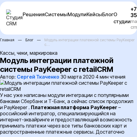
Перейти
+7
к
Решения
Системы
Модули
Кейсы
Блог
О
35
содержимому
студии
ma
cr
Главная
—
Блог
—
Модуль интеграции платежной системы PayKeeper
с…
Кассы, чеки, маркировка
Модуль интеграции платежной
системы PayKeeper с retailCRM
Автор:
Сергей Ткаченко
30 марта 2020
4 мин чтения
У нас уже написаны модули интеграции с популярными
банками
Сбербанк
и
Т-Банк
, а сейчас список продолжил
и PayKeeper .
Платежная пла
тформа
PayKeeper
–
российский интегратор, специализирующийся на
интернет-эквайринге и предоставляющий возможность
принимать платежи через все типы банковских карт и
распространенные платежные сервисы. Достаточно