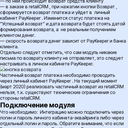
— по ней происходит возврат средств клиенту
— в заказе в retailCRM , при нажатии кнопки Возврат ,
сформируется возврат платежа и уйдет в личный
кабинет
PayKeeper
. Изменится статус платежа на
“Успешный возврат” и дата возврата будет стоять датой
формирования возврата, а не реальным получением
клиентом денег.
— скорость возврата денег зависит от
PayKeeper
и банка
клиента.
Отдельно следует отметить, что сам модуль никакие
письма по возврату клиенту не отправляет, это следует
настраивать в личном кабинете
PayKeeper.
Частичный возврат платежа необходимо проводить
через личный кабинет
PayKeeper
. На текущий момент
(март 2020) реализовать частичный возврат из retailCRM
нельзя, т.к. существуют технические ограничения со
стороны retailCRM.
Подключение модуля
Что необходимо: Интеграцию можно подключить через
логин и пароль личного кабинета-эквайринга либо через
отдельный логин и пароль. Обратите внимание, что если