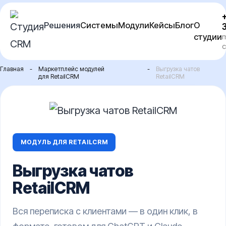
Перейти
Решения
Системы
Модули
Кейсы
Блог
О
к
студии
m
содержимому
c
Главная
-
Маркетплейс модулей
-
Выгрузка чатов
для RetailCRM
RetailCRM
МОДУЛЬ ДЛЯ RETAILCRM
Выгрузка чатов
RetailCRM
Вся переписка с клиентами — в один клик, в