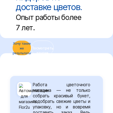
до 87%
доставке цветов.
Существенная
экономия
Опыт работы более
на
лицензиях
7 лет.
CRM
Хочу такие
же
Посмотреть
результаты
другие
кейсы
Работа цветочного
магазина — не только
собрать красивый букет,
подобрать свежие цветы и
упаковку, но и вовремя
доставить заказ. Ведь