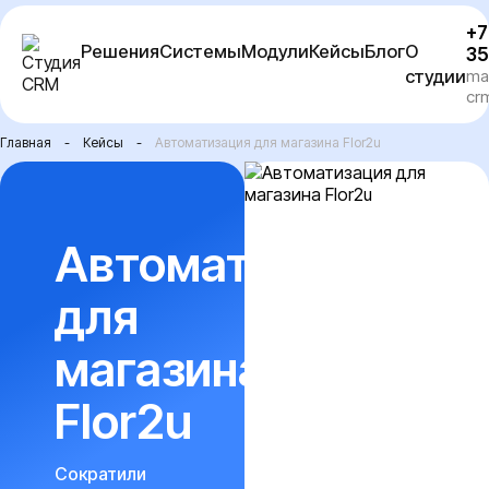
Перейти
+7
к
Решения
Системы
Модули
Кейсы
Блог
О
35
содержимому
студии
ma
cr
Главная
-
Кейсы
-
Автоматизация для магазина Flor2u
Автоматизация
для
магазина
Flor2u
Сократили