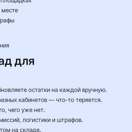
х площадках
м месте
трафы
ния
ад для
бновляете остатки на каждой вручную.
азных кабинетов — что-то теряется.
о, чего уже нет.
миссий, логистики и штрафов.
том на складе.