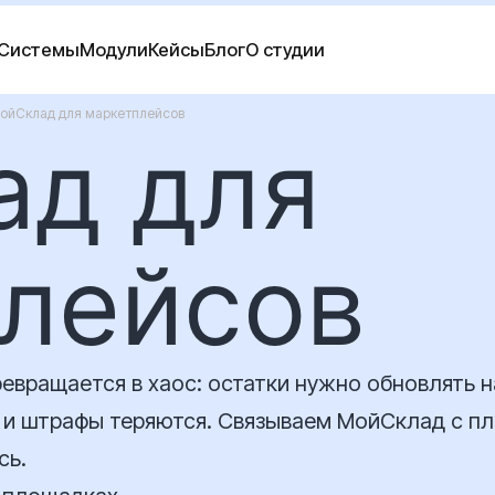
Системы
Модули
Кейсы
Блог
О студии
ойСклад для маркетплейсов
ад для
лейсов
ревращается в хаос: остатки нужно обновлять 
ы и штрафы теряются. Связываем МойСклад с пл
сь.