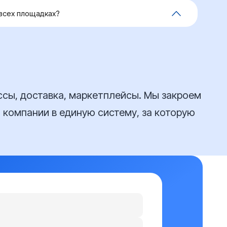
всех площадках?
единых остатков из МойСклад на все
тобы не возникало продаж товара, которого уже
ассы, доставка, маркетплейсы. Мы закроем
 компании в единую систему, за которую