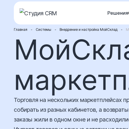
Перейти
Решения
к
содержимому
Главная
-
Системы
-
Внедрение и настройка МойСклад
-
М
МойСкл
маркетп
Торговля на нескольких маркетплейсах п
собирать из разных кабинетов, а возврат
заказы жили в одном окне и не расходили