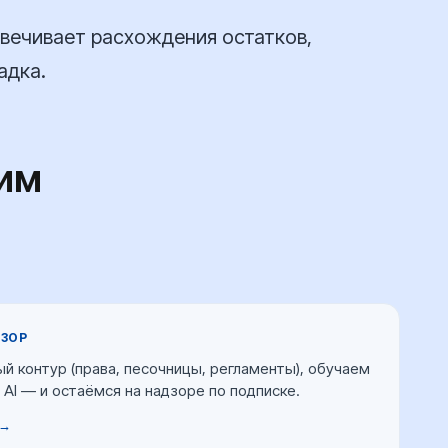
свечивает расхождения остатков,
адка.
чим
ДЗОР
й контур (права, песочницы, регламенты), обучаем
 AI — и остаёмся на надзоре по подписке.
 →