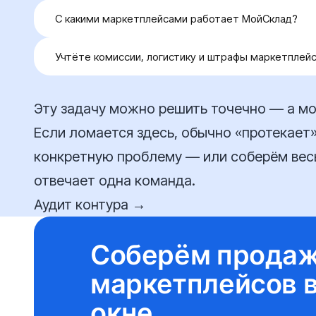
С какими маркетплейсами работает МойСклад?
МойСклад поддерживает интеграции с основными 
Учтёте комиссии, логистику и штрафы маркетплей
Ozon и Wildberries. Если по вашей площадке прямо
задачу через дополнительные инструменты или AP
Да. Настраиваем учёт заказов, возвратов и связан
консультации.
видели реальную экономику продаж, а не только о
Эту задачу можно решить точечно — а мо
Если ломается здесь, обычно «протекает» 
конкретную проблему — или соберём весь
отвечает одна команда.
Аудит контура →
Соберём продаж
маркетплейсов 
окне