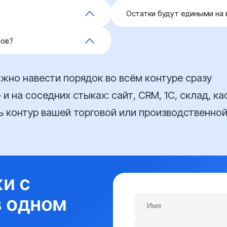
Остатки будут едиными на 
площадками, включая
Да. Настраиваем выгрузку 
сов?
й интеграции нет, решаем
подключённые площадки, ч
I — оценим на
нет.
ных затрат, чтобы вы
борот.
жно навести порядок во всём контуре сразу
и на соседних стыках: сайт, CRM, 1С, склад, к
 контур вашей торговой или производственной
и с
в одном