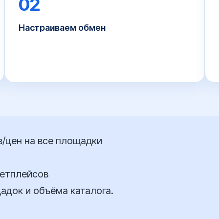
02
Настраиваем обмен
Подключаем площадки к МойСклад,
настраиваем импорт товаров, выгрузку
остатков и цен, приём заказов.
в/цен на все площадки
кетплейсов
адок и объёма каталога.