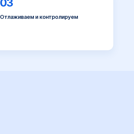
03
Отлаживаем и контролируем
Проверяем сборку, возвраты и учёт комиссий,
добавляем контроль расхождений остатков.