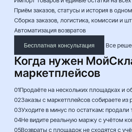
Импорт товаров и единые остатки на все
Приём заказов, статусы и история в одно
Сборка заказов, логистика, комиссии и ш
Автоматизация возвратов
Бесплатная консультация
Все реше
Когда нужен МойСкл
маркетплейсов
01
Продаёте на нескольких площадках и о
02
Заказы с маркетплейсов собираете из р
03
Уходите в минус по остаткам: продали т
04
Не видите реальную маржу с учётом ко
05
Возвраты с площадок не сходятся с учё