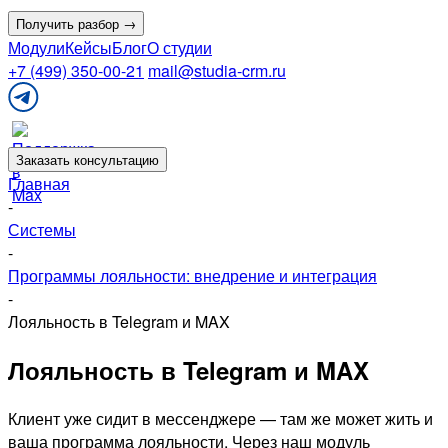
Получить разбор →
Модули
Кейсы
Блог
О студии
+7 (499) 350-00-21
mail@studia-crm.ru
Поддержка
в
Telegram
Заказать консультацию
Главная
-
Системы
-
Программы лояльности: внедрение и интеграция
-
Лояльность в Telegram и MAX
Лояльность в Telegram и MAX
Клиент уже сидит в мессенджере — там же может жить и
ваша программа лояльности. Через наш модуль