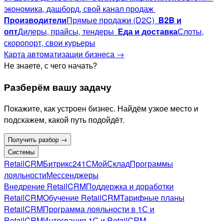
экономика, дашборд, свой канал продаж
Производители
Прямые продажи (D2C)
B2B и
опт
Дилеры, прайсы, тендеры
Еда и доставка
Слоты,
скоропорт, свои курьеры
Карта автоматизации бизнеса →
Не знаете, с чего начать?
Разберём вашу задачу
Покажите, как устроен бизнес. Найдём узкое место и
подскажем, какой путь подойдёт.
Получить разбор →
Системы
RetailCRM
Битрикс24
1С
МойСклад
Программы
лояльности
Мессенджеры
Внедрение RetailCRM
Поддержка и доработки
RetailCRM
Обучение RetailCRM
Тарифные планы
RetailCRM
Программа лояльности в 1С и
RetailCRM
Интеграция 1С и RetailCRM