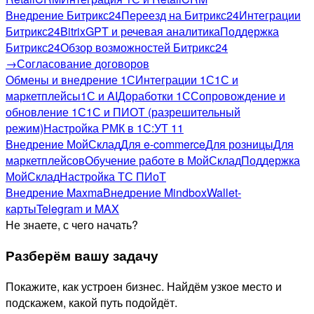
Внедрение Битрикс24
Переезд на Битрикс24
Интеграции
Битрикс24
BitrixGPT и речевая аналитика
Поддержка
Битрикс24
Обзор возможностей Битрикс24
→
Согласование договоров
Обмены и внедрение 1С
Интеграции 1С
1С и
маркетплейсы
1С и AI
Доработки 1С
Сопровождение и
обновление 1С
1С и ПИОТ (разрешительный
режим)
Настройка РМК в 1С:УТ 11
Внедрение МойСклад
Для e-commerce
Для розницы
Для
маркетплейсов
Обучение работе в МойСклад
Поддержка
МойСклад
Настройка ТС ПИоТ
Внедрение Maxma
Внедрение Mindbox
Wallet-
карты
Telegram и MAX
Не знаете, с чего начать?
Разберём вашу задачу
Покажите, как устроен бизнес. Найдём узкое место и
подскажем, какой путь подойдёт.