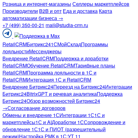
Розница и интернет-магазины
Селлеры маркетплейсов
Производители
B2B и опт
Еда и доставка
Карта
автоматизации бизнеса →
+7 (499) 350-00-21
mail@studia-crm.ru
Поддержка
в
RetailCRM
Битрикс24
1С
МойСклад
Программы
Telegram
лояльности
Мессенджеры
Внедрение RetailCRM
Поддержка и доработки
RetailCRM
Обучение RetailCRM
Тарифные планы
RetailCRM
Программа лояльности в 1С и
RetailCRM
Интеграция 1С и RetailCRM
Внедрение Битрикс24
Переезд на Битрикс24
Интеграции
Битрикс24
BitrixGPT и речевая аналитика
Поддержка
Битрикс24
Обзор возможностей Битрикс24
→
Согласование договоров
Обмены и внедрение 1С
Интеграции 1С
1С и
маркетплейсы
1С и AI
Доработки 1С
Сопровождение и
обновление 1С
1С и ПИОТ (разрешительный
режим)
Настройка РМК в 1С:УТ 11