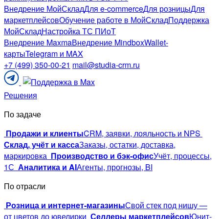
Внедрение МойСклад
Для e-commerce
Для розницы
Для
маркетплейсов
Обучение работе в МойСклад
Поддержка
МойСклад
Настройка ТС ПИоТ
Внедрение Maxma
Внедрение Mindbox
Wallet-
карты
Telegram и MAX
+7 (499) 350-00-21
mail@studia-crm.ru
Поддержка
в
Решения
Telegram
По задаче
Продажи и клиенты
CRM, заявки, лояльность и NPS
Склад, учёт и касса
Заказы, остатки, доставка,
маркировка
Производство и бэк-офис
Учёт, процессы,
1С
Аналитика и AI
Агенты, прогнозы, BI
По отрасли
Розница и интернет-магазины
Свой стек под нишу —
от цветов до ювелирки
Селлеры маркетплейсов
Юнит-