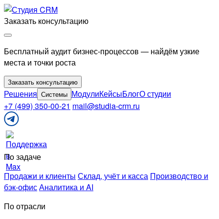
Перейти
к
Заказать консультацию
содержимому
Бесплатный аудит бизнес-процессов — найдём узкие
места и точки роста
Заказать консультацию
Решения
Модули
Кейсы
Блог
О студии
Системы
+7 (499) 350-00-21
mail@studia-crm.ru
Поддержка
в
Telegram
По задаче
Продажи и клиенты
Склад, учёт и касса
Производство и
бэк-офис
Аналитика и AI
По отрасли