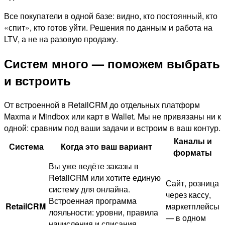
Все покупатели в одной базе: видно, кто постоянный, кто
«спит», кто готов уйти. Решения по данным и работа на
LTV, а не на разовую продажу.
Систем много — поможем выбрать
и встроить
От встроенной в RetailCRM до отдельных платформ
Maxma и Mindbox или карт в Wallet. Мы не привязаны ни к
одной: сравним под ваши задачи и встроим в ваш контур.
Каналы и
Система
Когда это ваш вариант
форматы
Вы уже ведёте заказы в
RetailCRM или хотите единую
Сайт, розница
систему для онлайна.
через кассу,
Встроенная программа
RetailCRM
маркетплейсы
лояльности: уровни, правила
— в одном
начисления и списания,