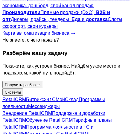
экономика, дашборд, свой канал продаж
Производители
Прямые продажи (D2C)
B2B и
опт
Дилеры, прайсы, тендеры
Еда и доставка
Слоты,
скоропорт, свои курьеры
Карта автоматизации бизнеса →
Не знаете, с чего начать?
Разберём вашу задачу
Покажите, как устроен бизнес. Найдём узкое место и
подскажем, какой путь подойдёт.
Получить разбор →
Системы
RetailCRM
Битрикс24
1С
МойСклад
Программы
лояльности
Мессенджеры
Внедрение RetailCRM
Поддержка и доработки
RetailCRM
Обучение RetailCRM
Тарифные планы
RetailCRM
Программа лояльности в 1С и
RetailCRM
Интеграция 1С и RetailCRM