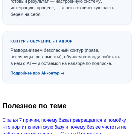
готовый результат — настроенную систему,
интеграцию, процесс, — а всю техническую часть
берём на себя.
КОНТУР + ОБУЧЕНИЕ + НАДЗОР
Разворачиваем безопасный контур (права,
песочницы, регламенты), обучаем команду работать
в нём с AI — и остаёмся на надзоре по подписке.
Подробнее про AI-контур →
Полезное по теме
Статья
7 причин, почему база превращается в помойку
Что портит клиентскую базу и почему без её чистоты не
работает сегментация.
→
Статья
Что можно