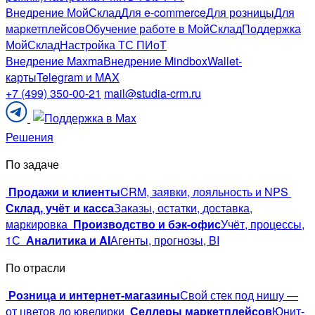
Внедрение МойСклад
Для e-commerce
Для розницы
Для
маркетплейсов
Обучение работе в МойСклад
Поддержка
МойСклад
Настройка ТС ПИоТ
Внедрение Maxma
Внедрение Mindbox
Wallet-
карты
Telegram и MAX
+7 (499) 350-00-21
mail@studia-crm.ru
Поддержка
в
Решения
Telegram
По задаче
Продажи и клиенты
CRM, заявки, лояльность и NPS
Склад, учёт и касса
Заказы, остатки, доставка,
маркировка
Производство и бэк-офис
Учёт, процессы,
1С
Аналитика и AI
Агенты, прогнозы, BI
По отрасли
Розница и интернет-магазины
Свой стек под нишу —
от цветов до ювелирки
Селлеры маркетплейсов
Юнит-