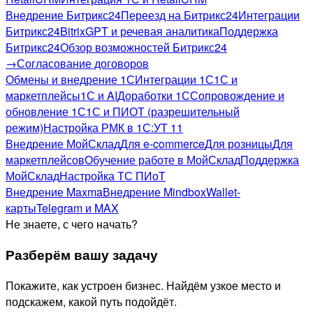
Внедрение Битрикс24
Переезд на Битрикс24
Интеграции
Битрикс24
BitrixGPT и речевая аналитика
Поддержка
Битрикс24
Обзор возможностей Битрикс24
→
Согласование договоров
Обмены и внедрение 1С
Интеграции 1С
1С и
маркетплейсы
1С и AI
Доработки 1С
Сопровождение и
обновление 1С
1С и ПИОТ (разрешительный
режим)
Настройка РМК в 1С:УТ 11
Внедрение МойСклад
Для e-commerce
Для розницы
Для
маркетплейсов
Обучение работе в МойСклад
Поддержка
МойСклад
Настройка ТС ПИоТ
Внедрение Maxma
Внедрение Mindbox
Wallet-
карты
Telegram и MAX
Не знаете, с чего начать?
Разберём вашу задачу
Покажите, как устроен бизнес. Найдём узкое место и
подскажем, какой путь подойдёт.