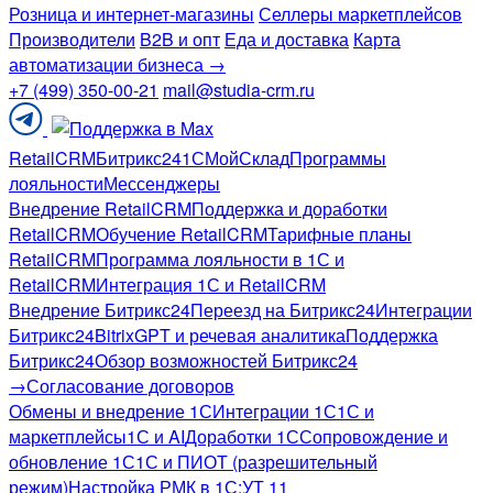
Розница и интернет-магазины
Селлеры маркетплейсов
Производители
B2B и опт
Еда и доставка
Карта
автоматизации бизнеса →
+7 (499) 350-00-21
mail@studia-crm.ru
Поддержка
в
RetailCRM
Битрикс24
1С
МойСклад
Программы
Telegram
лояльности
Мессенджеры
Внедрение RetailCRM
Поддержка и доработки
RetailCRM
Обучение RetailCRM
Тарифные планы
RetailCRM
Программа лояльности в 1С и
RetailCRM
Интеграция 1С и RetailCRM
Внедрение Битрикс24
Переезд на Битрикс24
Интеграции
Битрикс24
BitrixGPT и речевая аналитика
Поддержка
Битрикс24
Обзор возможностей Битрикс24
→
Согласование договоров
Обмены и внедрение 1С
Интеграции 1С
1С и
маркетплейсы
1С и AI
Доработки 1С
Сопровождение и
обновление 1С
1С и ПИОТ (разрешительный
режим)
Настройка РМК в 1С:УТ 11