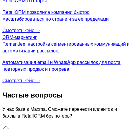
RetailCRM со старта.
RetailCRM позволила компании быстро
масштабироваться по стране и за ее пределами
Смотреть кейс →
CRM-маркетинг
Remarklee: настройка сегментированных коммуникаций и
автоматизации рассылок.
Автоматизация email и WhatsApp рассылок для роста
повторных продаж и прогрева
Смотреть кейс →
Частые вопросы
У нас база в Maxma. Сможете перенести клиентов и
баллы в RetailCRM без потерь?