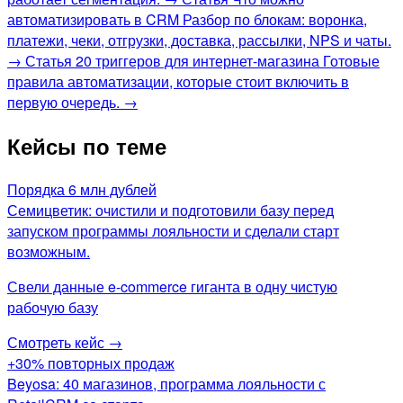
автоматизировать в CRM
Разбор по блокам: воронка,
платежи, чеки, отгрузки, доставка, рассылки, NPS и чаты.
→
Статья
20 триггеров для интернет-магазина
Готовые
правила автоматизации, которые стоит включить в
первую очередь.
→
Кейсы по теме
Порядка 6 млн дублей
Семицветик: очистили и подготовили базу перед
запуском программы лояльности и сделали старт
возможным.
Свели данные e-commerce гиганта в одну чистую
рабочую базу
Смотреть кейс →
+30% повторных продаж
Beyosa: 40 магазинов, программа лояльности с