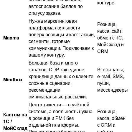
контуре
автосписание баллов по
статусу заказа.
Нужна маркетинговая
Розница,
платформа лояльности
касса, сайт;
поверх розницы и касс: акции,
Maxma
обмен с 1С,
сегменты, готовые
МойСклад и
коммуникации. Подключаем к
CRM
вашему контуру.
Большая база и много
каналов: CDP как единое
Все каналы;
хранилище данных о клиенте,
e-mail, SMS,
Mindbox
сложные сценарии,
пуши,
рекомендации,
мессенджеры
омниканальные рассылки.
Центр тяжести — в учётной
системе, а лояльность нужна
Розница,
Кастом на
в рознице и РМК без
касса, обмен
1С /
отдельной платформы.
с CRM и
МойСклад
Пишем логику бонусов на
сайтом