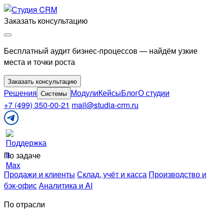
Перейти
к
Заказать консультацию
содержимому
Бесплатный аудит бизнес-процессов — найдём узкие
места и точки роста
Заказать консультацию
Решения
Модули
Кейсы
Блог
О студии
Системы
+7 (499) 350-00-21
mail@studia-crm.ru
Поддержка
в
Telegram
По задаче
Продажи и клиенты
Склад, учёт и касса
Производство и
бэк-офис
Аналитика и AI
По отрасли