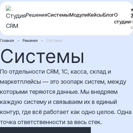
Перейти
Решения
Системы
Модули
Кейсы
Блог
О
к
студии
m
содержимому
c
Главная
-
Решения
-
Системы
Системы
По отдельности CRM, 1С, касса, склад и
маркетплейсы — это зоопарк систем, между
которыми теряются данные. Мы внедряем
каждую систему и связываем их в единый
контур, где всё работает как одно целое. Одна
точка ответственности за весь стек.