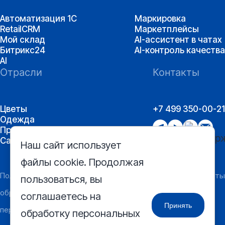
Автоматизация 1С
Маркировка
RetailCRM
Маркетплейсы
Мой склад
AI-ассистент в чатах
Битрикс24
AI-контроль качества
AI
Отрасли
Контакты
Цветы
+7 499 350-00-21
Одежда
Производство
Сантехника
Наш сайт использует
файлы cookie. Продолжая
Политика
Согласие на получение
Реквизиты
пользоваться, вы
обработки
информации рекламного и
соглашаетесь на
Принять
персональных
информационного характера
обработку персональных