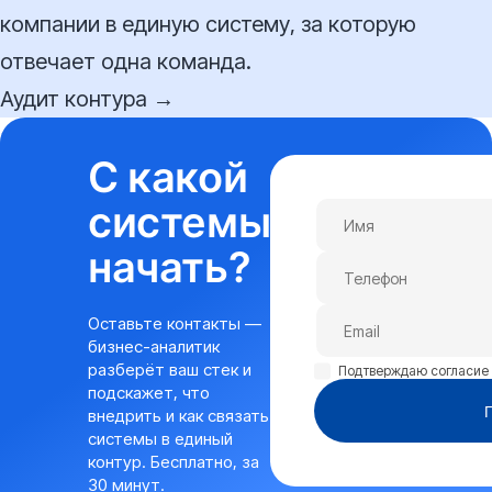
компании в единую систему, за которую
отвечает одна команда.
Аудит контура →
С какой
системы
начать?
Оставьте контакты —
бизнес-аналитик
разберёт ваш стек и
Подтверждаю согласи
подскажет, что
внедрить и как связать
системы в единый
контур. Бесплатно, за
30 минут.