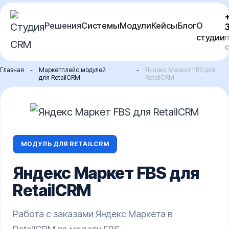
Перейти
Решения
Системы
Модули
Кейсы
Блог
О
к
студии
m
содержимому
c
Главная
-
Маркетплейс модулей
-
Яндекс Маркет FBS для
для RetailCRM
RetailCRM
МОДУЛЬ ДЛЯ RETAILCRM
Яндекс Маркет FBS для
RetailCRM
Работа с заказами Яндекс Маркета в