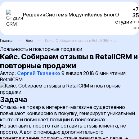
Перейти
+7
к
Решения
Системы
Модули
Кейсы
Блог
О
35
содержимому
студии
ma
cr
Главная
—
Блог
—
Кейс. Собираем отзывы в RetailCRM и…
Лояльность и повторные продажи
Кейс. Собираем отзывы в RetailCRM и
повторные продажи
Автор:
Сергей Ткаченко
9 января 2018
6 мин чтения
RetailCRM
Задача
Отзывы на товар в интернет-магазине существенно
повышают конверсию в покупку, генерирует уникальный
контент и повышает позиции в поисковиках.
Но заставить просто так оставить отзыв клиента, не
просто. А вот с помощью дополнительного
вознаграждения получить отзыв значительно легче +